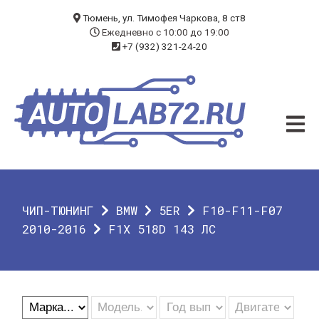
БЛОГ
Тюмень, ул. Тимофея Чаркова, 8 ст8
Ежедневно с 10:00 до 19:00
+7 (932) 321-24-20
УСЛУГИ
ЧИП-ТЮНИНГ
ДИАГНОСТИКА
АВТОЭЛЕКТРИК
ДОП. ОБОРУДОВАНИЕ
ЧИП-ТЮНИНГ
BMW
5ER
F10-F11-F07
О КОМПАНИИ
2010-2016
F1X 518D 143 ЛС
КОНТАКТЫ
ГАРАНТИЯ