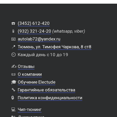
☎️
(3452) 612-420
📱
(932) 321-24-20
(whatsapp, viber)
📧
autolab72@yandex.ru
📍
Тюмень, ул. Тимофея Чаркова, 8 ст8
⏲️
Каждый день с 10 до 19
✍️
Отзывы
📜
О компании
🎓
Обучение Electude
🔧
Гарантийные обязательства
🔒
Политика конфиденциальности
💻
Чип-тюнинг