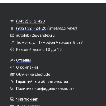
☎️
(3452) 612-420
📱
(932) 321-24-20
(whatsapp, viber)
📧
autolab72@yandex.ru
📍
Тюмень, ул. Тимофея Чаркова, 8 ст8
⏲️
Каждый день с 10 до 19
✍️
Отзывы
📜
О компании
🎓
Обучение Electude
🔧
Гарантийные обязательства
🔒
Политика конфиденциальности
💻
Чип-тюнинг