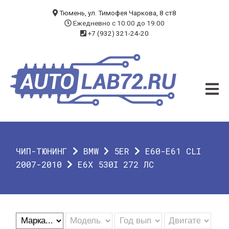
БЛОГ
Тюмень, ул. Тимофея Чаркова, 8 ст8
Ежедневно с 10:00 до 19:00
+7 (932) 321-24-20
УСЛУГИ
ЧИП-ТЮНИНГ
ДИАГНОСТИКА
АВТОЭЛЕКТРИК
ДОП. ОБОРУДОВАНИЕ
ЧИП-ТЮНИНГ
BMW
5ER
E60-E61 CLI
О КОМПАНИИ
2007-2010
E6X 530I 272 ЛС
КОНТАКТЫ
ГАРАНТИЯ