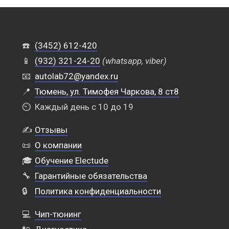
☎️
(3452) 612-420
📱
(932) 321-24-20
(whatsapp, viber)
📧
autolab72@yandex.ru
📍
Тюмень, ул. Тимофея Чаркова, 8 ст8
⏲️
Каждый день с 10 до 19
✍️
Отзывы
📜
О компании
🎓
Обучение Electude
🔧
Гарантийные обязательства
🔒
Политика конфиденциальности
💻
Чип-тюнинг