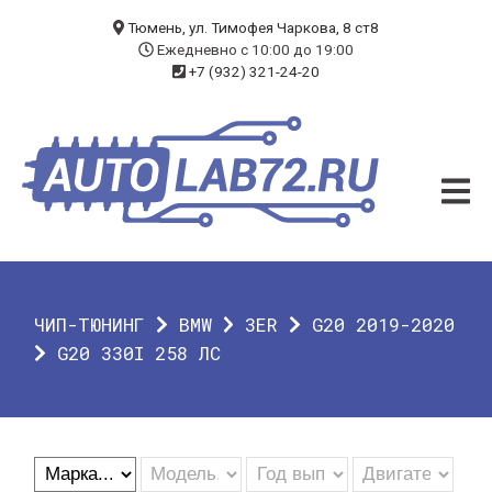
БЛОГ
Тюмень, ул. Тимофея Чаркова, 8 ст8
Ежедневно с 10:00 до 19:00
+7 (932) 321-24-20
УСЛУГИ
ЧИП-ТЮНИНГ
ДИАГНОСТИКА
АВТОЭЛЕКТРИК
ДОП. ОБОРУДОВАНИЕ
ЧИП-ТЮНИНГ
BMW
3ER
G20 2019-2020
О КОМПАНИИ
G20 330I 258 ЛС
КОНТАКТЫ
ГАРАНТИЯ