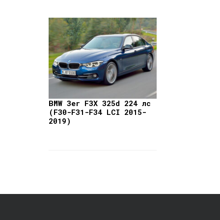
BMW 3er F3X 325d 224 лс
(F30-F31-F34 LCI 2015-
2019)