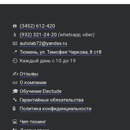
☎️
(3452) 612-420
📱
(932) 321-24-20
(whatsapp, viber)
📧
autolab72@yandex.ru
📍
Тюмень, ул. Тимофея Чаркова, 8 ст8
⏲️
Каждый день с 10 до 19
✍️
Отзывы
📜
О компании
🎓
Обучение Electude
🔧
Гарантийные обязательства
🔒
Политика конфиденциальности
💻
Чип-тюнинг