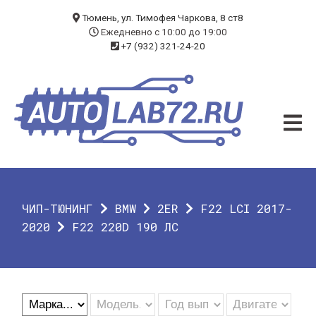
БЛОГ
Тюмень, ул. Тимофея Чаркова, 8 ст8
Ежедневно с 10:00 до 19:00
+7 (932) 321-24-20
УСЛУГИ
ЧИП-ТЮНИНГ
ДИАГНОСТИКА
АВТОЭЛЕКТРИК
ДОП. ОБОРУДОВАНИЕ
ЧИП-ТЮНИНГ
BMW
2ER
F22 LCI 2017-
О КОМПАНИИ
2020
F22 220D 190 ЛС
КОНТАКТЫ
ГАРАНТИЯ