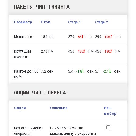
ПАКЕТЫ ЧИП-ТЮНИНГА
Параметр
Сток
Stage 1
Stage 2
Мощность
184 л.с.
270
л.с.
290
л.с.
86
106
Крутящий
270 Нм
450
Нм
450
Нм
180
180
момент
Разгон до 100
7.2 сек
5.4
сек
5.1
сек
-1.8
-2.1
км/ч
ОПЦИИ ЧИП-ТЮНИНГА
Опция
Описание
Ваш
выбор
Без ограничения
Снимаем лимит на
скорости
максимальную скорость и