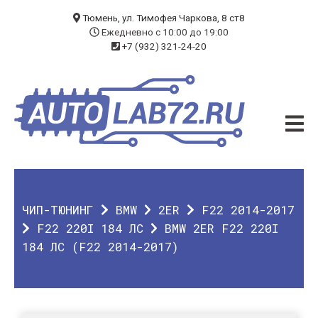
БЛОГ
Тюмень, ул. Тимофея Чаркова, 8 ст8
Ежедневно с 10:00 до 19:00
+7 (932) 321-24-20
УСЛУГИ
ЧИП-ТЮНИНГ
ДИАГНОСТИКА
АВТОЭЛЕКТРИК
ДОП. ОБОРУДОВАНИЕ
ЧИП-ТЮНИНГ
BMW
2ER
F22 2014-2017
О КОМПАНИИ
F22 220I 184 ЛС
BMW 2ER F22 220I
184 ЛС (F22 2014-2017)
КОНТАКТЫ
ГАРАНТИЯ