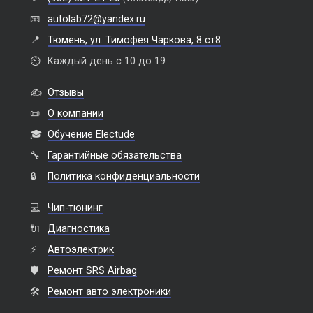
📧
autolab72@yandex.ru
📍
Тюмень, ул. Тимофея Чаркова, 8 ст8
⏲️
Каждый день с 10 до 19
✍️
Отзывы
📜
О компании
🎓
Обучение Electude
🔧
Гарантийные обязательства
🔒
Политика конфиденциальности
💻
Чип-тюнинг
🔌
Диагностика
⚡
Автоэлектрик
🛡️
Ремонт SRS Airbag
🛠️
Ремонт авто электроники