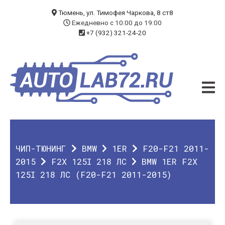
БЛОГ
Тюмень, ул. Тимофея Чаркова, 8 ст8
Ежедневно с 10:00 до 19:00
+7 (932) 321-24-20
УСЛУГИ
ЧИП-ТЮНИНГ
ДИАГНОСТИКА
АВТОЭЛЕКТРИК
ДОП. ОБОРУДОВАНИЕ
ЧИП-ТЮНИНГ
BMW
1ER
F20-F21 2011-
О КОМПАНИИ
2015
F2X 125I 218 ЛС
BMW 1ER F2X
125I 218 ЛС (F20-F21 2011-2015)
КОНТАКТЫ
ГАРАНТИЯ