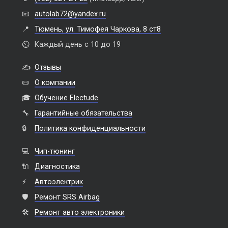
📧
autolab72@yandex.ru
📍
Тюмень, ул. Тимофея Чаркова, 8 ст8
⏲️
Каждый день с 10 до 19
✍️
Отзывы
📜
О компании
🎓
Обучение Electude
🔧
Гарантийные обязательства
🔒
Политика конфиденциальности
💻
Чип-тюнинг
🔌
Диагностика
⚡
Автоэлектрик
🛡️
Ремонт SRS Airbag
🛠️
Ремонт авто электроники