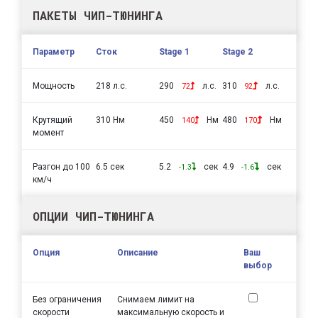
ПАКЕТЫ ЧИП-ТЮНИНГА
Параметр
Сток
Stage 1
Stage 2
Мощность
218 л.с.
290
л.с.
310
л.с.
72
92
Крутящий
310 Нм
450
Нм
480
Нм
140
170
момент
Разгон до 100
6.5 сек
5.2
сек
4.9
сек
-1.3
-1.6
км/ч
ОПЦИИ ЧИП-ТЮНИНГА
Опция
Описание
Ваш
выбор
Без ограничения
Снимаем лимит на
скорости
максимальную скорость и