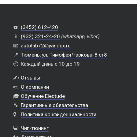
☎️
(3452) 612-420
📱
(932) 321-24-20
(whatsapp, viber)
📧
autolab72@yandex.ru
📍
Тюмень, ул. Тимофея Чаркова, 8 ст8
⏲️
Каждый день с 10 до 19
✍️
Отзывы
📜
О компании
🎓
Обучение Electude
🔧
Гарантийные обязательства
🔒
Политика конфиденциальности
💻
Чип-тюнинг