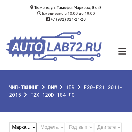
БЛОГ
Тюмень, ул. Тимофея Чаркова, 8 ст8
Ежедневно с 10:00 до 19:00
+7 (932) 321-24-20
УСЛУГИ
ЧИП-ТЮНИНГ
ДИАГНОСТИКА
АВТОЭЛЕКТРИК
ДОП. ОБОРУДОВАНИЕ
ЧИП-ТЮНИНГ
BMW
1ER
F20-F21 2011-
О КОМПАНИИ
2015
F2X 120D 184 ЛС
КОНТАКТЫ
ГАРАНТИЯ