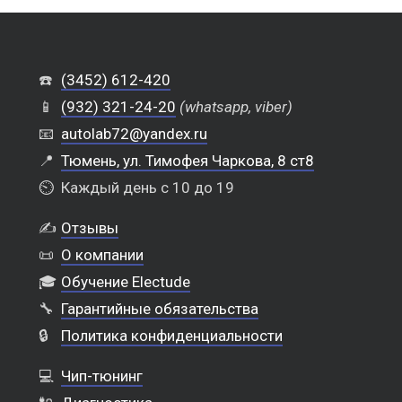
☎️
(3452) 612-420
📱
(932) 321-24-20
(whatsapp, viber)
📧
autolab72@yandex.ru
📍
Тюмень, ул. Тимофея Чаркова, 8 ст8
⏲️
Каждый день с 10 до 19
✍️
Отзывы
📜
О компании
🎓
Обучение Electude
🔧
Гарантийные обязательства
🔒
Политика конфиденциальности
💻
Чип-тюнинг