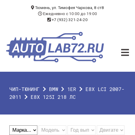
БЛОГ
Тюмень, ул. Тимофея Чаркова, 8 ст8
Ежедневно с 10:00 до 19:00
+7 (932) 321-24-20
УСЛУГИ
ЧИП-ТЮНИНГ
ДИАГНОСТИКА
АВТОЭЛЕКТРИК
ДОП. ОБОРУДОВАНИЕ
ЧИП-ТЮНИНГ
BMW
1ER
E8X LCI 2007-
О КОМПАНИИ
2011
Е8X 125I 218 ЛС
КОНТАКТЫ
ГАРАНТИЯ