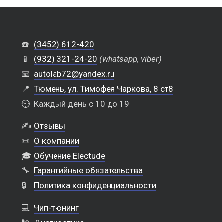
☎️
(3452) 612-420
📱
(932) 321-24-20
(whatsapp, viber)
📧
autolab72@yandex.ru
📍
Тюмень, ул. Тимофея Чаркова, 8 ст8
⏲️
Каждый день с 10 до 19
✍️
Отзывы
📜
О компании
🎓
Обучение Electude
🔧
Гарантийные обязательства
🔒
Политика конфиденциальности
💻
Чип-тюнинг