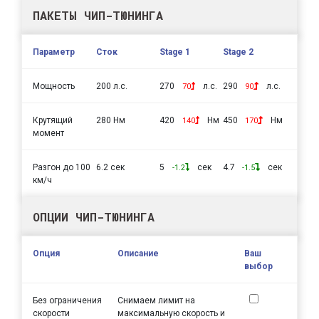
ПАКЕТЫ ЧИП-ТЮНИНГА
Параметр
Сток
Stage 1
Stage 2
Мощность
200 л.с.
270
л.с.
290
л.с.
70
90
Крутящий
280 Нм
420
Нм
450
Нм
140
170
момент
Разгон до 100
6.2 сек
5
сек
4.7
сек
-1.2
-1.5
км/ч
ОПЦИИ ЧИП-ТЮНИНГА
Опция
Описание
Ваш
выбор
Без ограничения
Снимаем лимит на
скорости
максимальную скорость и