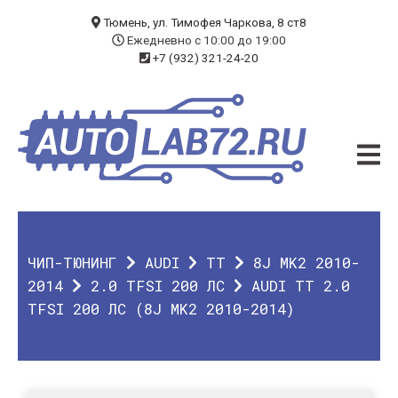
БЛОГ
Тюмень, ул. Тимофея Чаркова, 8 ст8
Ежедневно с 10:00 до 19:00
+7 (932) 321-24-20
УСЛУГИ
ЧИП-ТЮНИНГ
ДИАГНОСТИКА
АВТОЭЛЕКТРИК
ДОП. ОБОРУДОВАНИЕ
ЧИП-ТЮНИНГ
AUDI
TT
8J MK2 2010-
О КОМПАНИИ
2014
2.0 TFSI 200 ЛС
AUDI TT 2.0
TFSI 200 ЛС (8J MK2 2010-2014)
КОНТАКТЫ
ГАРАНТИЯ