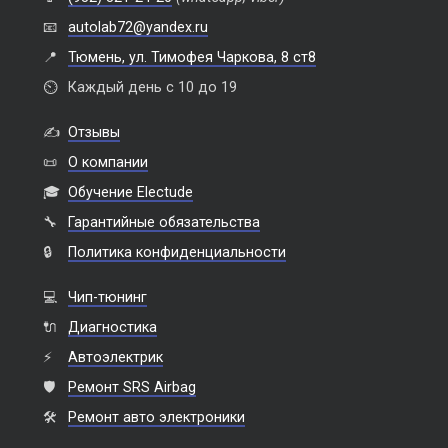
📧
autolab72@yandex.ru
📍
Тюмень, ул. Тимофея Чаркова, 8 ст8
⏲️
Каждый день с 10 до 19
✍️
Отзывы
📜
О компании
🎓
Обучение Electude
🔧
Гарантийные обязательства
🔒
Политика конфиденциальности
💻
Чип-тюнинг
🔌
Диагностика
⚡
Автоэлектрик
🛡️
Ремонт SRS Airbag
🛠️
Ремонт авто электроники