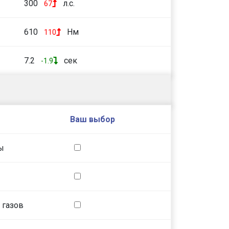
300
л.с.
67
610
Нм
110
7.2
сек
-1.9
Ваш выбор
ы
 газов