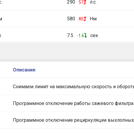
с.
290
л.с.
57
м
580
Нм
80
к
7.5
сек
-1.6
Описание
Снимаем лимит на максимальную скорость и оборот
Программное отключение работы сажевого фильтра
Программное отключение рециркуляции выхлопных