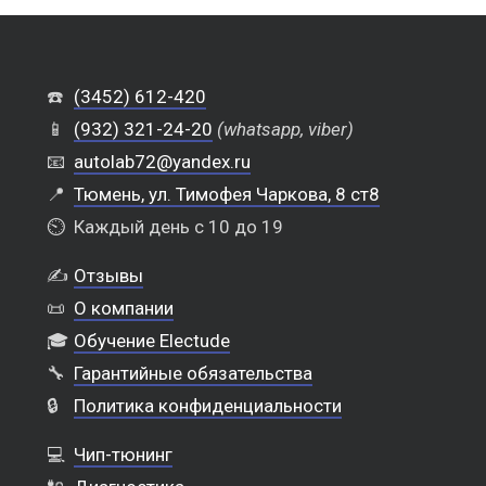
☎️
(3452) 612-420
📱
(932) 321-24-20
(whatsapp, viber)
📧
autolab72@yandex.ru
📍
Тюмень, ул. Тимофея Чаркова, 8 ст8
⏲️
Каждый день с 10 до 19
✍️
Отзывы
📜
О компании
🎓
Обучение Electude
🔧
Гарантийные обязательства
🔒
Политика конфиденциальности
💻
Чип-тюнинг