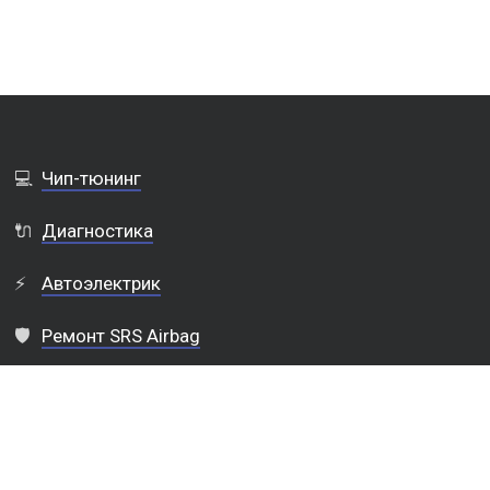
💻
Чип-тюнинг
🔌
Диагностика
⚡
Автоэлектрик
🛡️
Ремонт SRS Airbag
🛠️
Ремонт авто электроники