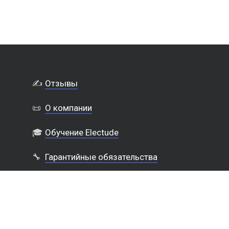
✍️
Отзывы
📜
О компании
🎓
Обучение Electude
🔧
Гарантийные обязательства
🔒
Политика конфиденциальности
Выкуп шин в Тюмени