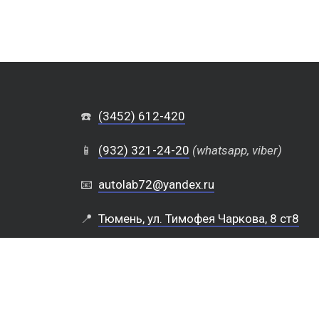
☎️
(3452) 612-420
📱
(932) 321-24-20
(whatsapp, viber)
📧
autolab72@yandex.ru
📍
Тюмень, ул. Тимофея Чаркова, 8 ст8
⏲️
Каждый день с 10 до 19