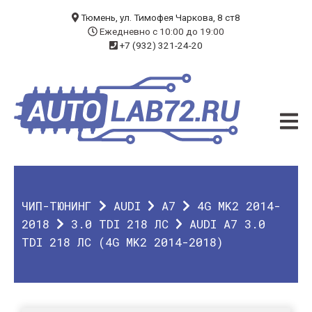
БЛОГ
Тюмень, ул. Тимофея Чаркова, 8 ст8
Ежедневно с 10:00 до 19:00
+7 (932) 321-24-20
УСЛУГИ
ЧИП-ТЮНИНГ
ДИАГНОСТИКА
АВТОЭЛЕКТРИК
ДОП. ОБОРУДОВАНИЕ
ЧИП-ТЮНИНГ
AUDI
A7
4G MK2 2014-
О КОМПАНИИ
2018
3.0 TDI 218 ЛС
AUDI A7 3.0
TDI 218 ЛС (4G MK2 2014-2018)
КОНТАКТЫ
ГАРАНТИЯ