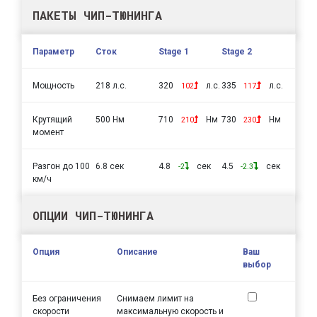
ПАКЕТЫ ЧИП-ТЮНИНГА
Параметр
Сток
Stage 1
Stage 2
Мощность
218 л.с.
320
л.с.
335
л.с.
102
117
Крутящий
500 Нм
710
Нм
730
Нм
210
230
момент
Разгон до 100
6.8 сек
4.8
сек
4.5
сек
-2
-2.3
км/ч
ОПЦИИ ЧИП-ТЮНИНГА
Опция
Описание
Ваш
выбор
Без ограничения
Снимаем лимит на
скорости
максимальную скорость и