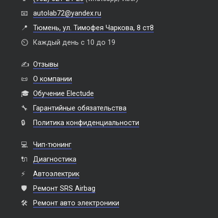
📧
autolab72@yandex.ru
📍
Тюмень, ул. Тимофея Чаркова, 8 ст8
⏲️
Каждый день с 10 до 19
✍️
Отзывы
📜
О компании
🎓
Обучение Electude
🔧
Гарантийные обязательства
🔒
Политика конфиденциальности
💻
Чип-тюнинг
🔌
Диагностика
⚡
Автоэлектрик
🛡️
Ремонт SRS Airbag
🛠️
Ремонт авто электроники