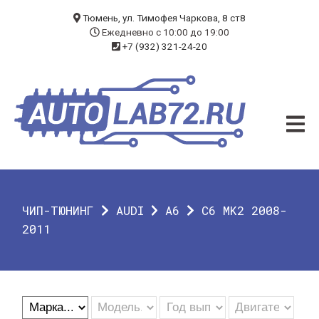
БЛОГ
Тюмень, ул. Тимофея Чаркова, 8 ст8
Ежедневно с 10:00 до 19:00
+7 (932) 321-24-20
УСЛУГИ
ЧИП-ТЮНИНГ
ДИАГНОСТИКА
АВТОЭЛЕКТРИК
ДОП. ОБОРУДОВАНИЕ
ЧИП-ТЮНИНГ
AUDI
A6
C6 MK2 2008-
О КОМПАНИИ
2011
КОНТАКТЫ
ГАРАНТИЯ