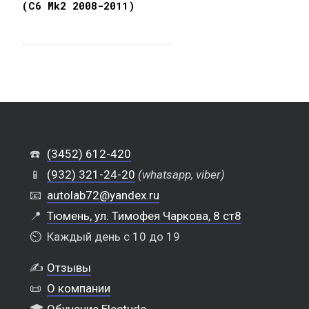
(C6 Mk2 2008-2011)
☎️
(3452) 612-420
📱
(932) 321-24-20
(whatsapp, viber)
📧
autolab72@yandex.ru
📍
Тюмень, ул. Тимофея Чаркова, 8 ст8
⏲️
Каждый день с 10 до 19
✍️
Отзывы
📜
О компании