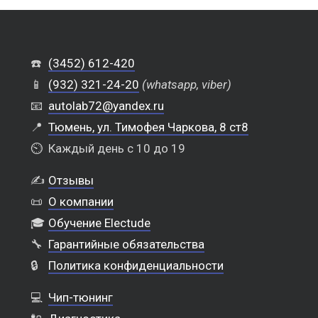
☎️
(3452) 612-420
📱
(932) 321-24-20
(whatsapp, viber)
📧
autolab72@yandex.ru
📍
Тюмень, ул. Тимофея Чаркова, 8 ст8
⏲️
Каждый день с 10 до 19
✍️
Отзывы
📜
О компании
🎓
Обучение Electude
🔧
Гарантийные обязательства
🔒
Политика конфиденциальности
💻
Чип-тюнинг