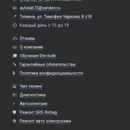
📧
autolab72@yandex.ru
📍
Тюмень, ул. Тимофея Чаркова, 8 ст8
⏲️
Каждый день с 10 до 19
✍️
Отзывы
📜
О компании
🎓
Обучение Electude
🔧
Гарантийные обязательства
🔒
Политика конфиденциальности
💻
Чип-тюнинг
🔌
Диагностика
⚡
Автоэлектрик
🛡️
Ремонт SRS Airbag
🛠️
Ремонт авто электроники