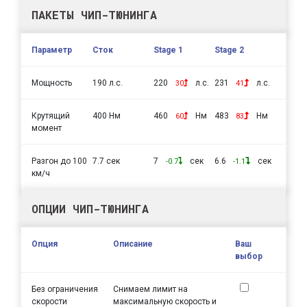
ПАКЕТЫ ЧИП-ТЮНИНГА
Параметр
Сток
Stage 1
Stage 2
Мощность
190 л.с.
220
л.с.
231
л.с.
30
41
Крутящий
400 Нм
460
Нм
483
Нм
60
83
момент
Разгон до 100
7.7 сек
7
сек
6.6
сек
-0.7
-1.1
км/ч
ОПЦИИ ЧИП-ТЮНИНГА
Опция
Описание
Ваш
выбор
Без ограничения
Снимаем лимит на
скорости
максимальную скорость и