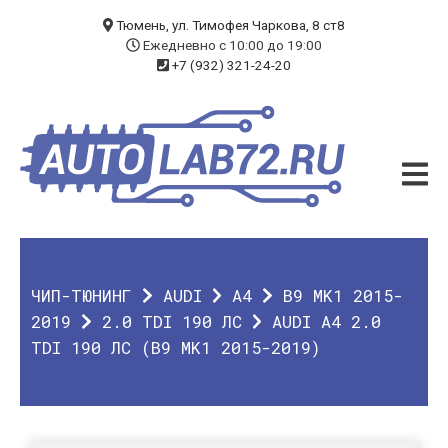
БЛОГ
Тюмень, ул. Тимофея Чаркова, 8 ст8
Ежедневно с 10:00 до 19:00
+7 (932) 321-24-20
УСЛУГИ
ЧИП-ТЮНИНГ
ДИАГНОСТИКА
АВТОЭЛЕКТРИК
ДОП. ОБОРУДОВАНИЕ
ЧИП-ТЮНИНГ
AUDI
A4
B9 MK1 2015-
О КОМПАНИИ
2019
2.0 TDI 190 ЛС
AUDI A4 2.0
TDI 190 ЛС (B9 MK1 2015-2019)
КОНТАКТЫ
ГАРАНТИЯ