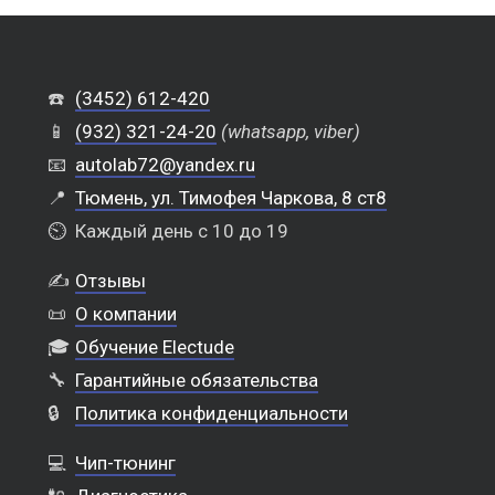
☎️
(3452) 612-420
📱
(932) 321-24-20
(whatsapp, viber)
📧
autolab72@yandex.ru
📍
Тюмень, ул. Тимофея Чаркова, 8 ст8
⏲️
Каждый день с 10 до 19
✍️
Отзывы
📜
О компании
🎓
Обучение Electude
🔧
Гарантийные обязательства
🔒
Политика конфиденциальности
💻
Чип-тюнинг