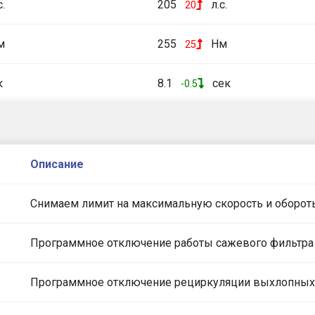
с.
205
л.с.
20
м
255
Нм
25
к
8.1
сек
-0.5
Описание
Снимаем лимит на максимальную скорость и оборот
Программное отключение работы сажевого фильтра
Программное отключение рециркуляции выхлопных