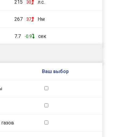
215
л.с.
30
267
Нм
37
7.7
сек
-0.9
Ваш выбор
ы
 газов